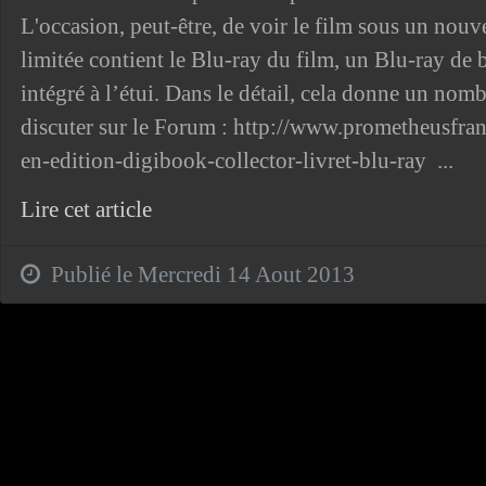
L'occasion, peut-être, de voir le film sous un nouv
limitée contient le Blu-ray du film, un Blu-ray de b
intégré à l’étui. Dans le détail, cela donne un no
discuter sur le Forum : http://www.prometheusfr
en-edition-digibook-collector-livret-blu-ray ...
Lire cet article
Publié le Mercredi 14 Aout 2013