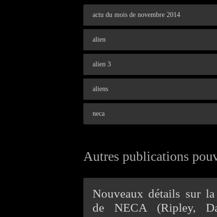
actu du mois de novembre 2014
alien
alien 3
aliens
neca
Autres publications pouv
Nouveaux détails sur la
de NECA (Ripley, Da