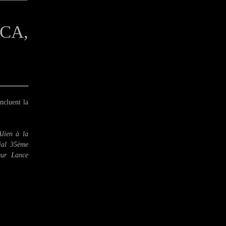
ECA,
ncluent la
Alien à la
ial 35ème
eur Lance