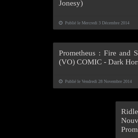
Jonesy)
Publié le Mercredi 3 Décembre 2014
Prometheus : Fire and 
(VO) COMIC - Dark Hor
Publié le Vendredi 28 Novembre 2014
Rid
Nouv
Prome