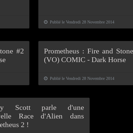
Publié le Vendredi 28 Novembre 2014
Stone #2
Prometheus : Fire and Ston
se
(VO) COMIC - Dark Horse
Publié le Vendredi 28 Novembre 2014
ley Scott parle d'une
elle Race d'Alien dans
theus 2 !