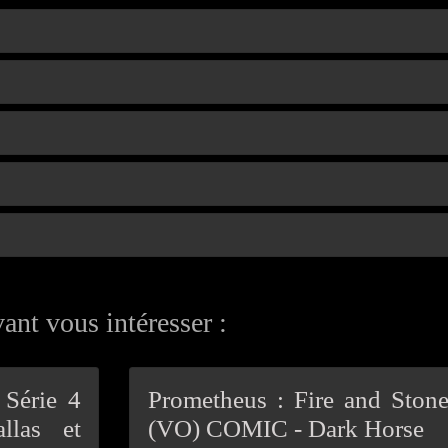
ant vous intéresser :
 Série 4
Prometheus : Fire and Ston
llas et
(VO) COMIC - Dark Horse