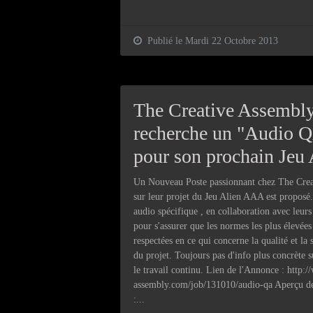
Publié le Mardi 22 Octobre 2013
The Creative Assembl
recherche un "Audio 
pour son prochain Jeu 
Un Nouveau Poste passionnant chez The Cre
sur ​​leur projet du Jeu Alien AAA est proposé.
audio spécifique , en collaboration avec leur
pour s'assurer que les normes les plus élevées
respectées en ce qui concerne la qualité et la 
du projet. Toujours pas d'info plus concrète s
le travail continu. Lien de l'Annonce : http:
assembly.com/job/131010/audio-qa Aperçu d
:...