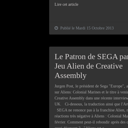
Lire cet article
Publié le Mardi 15 Octobre 2013
Le Patron de SEGA par
Jeu Alien de Creative
Assembly
Jurgen Post, le président de Sega "Europe",
sur Aliens: Colonial Marines et le titre à ven
Creative Assembly dans une récente intervi
UK. Ci-dessous, la traduction ainsi que l'Art
SEGA ne renonce pas à la franchise Alien, m
réactions très négative à Aliens : Colonial Ma
février. Comment peut-il rebondir après de