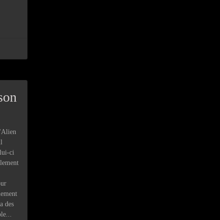
 son
"Alien
l
ui-ci
plement
ur
nement
a des
le...