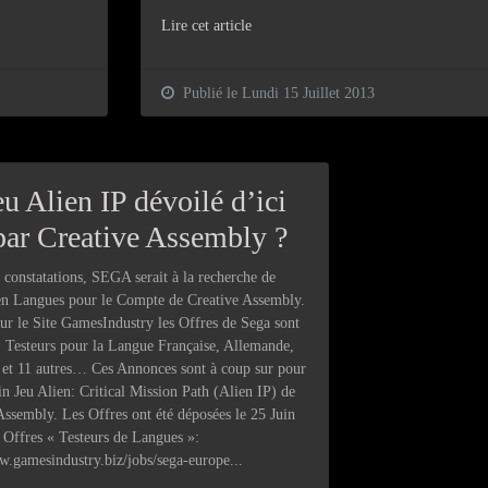
Lire cet article
Publié le Lundi 15 Juillet 2013
u Alien IP dévoilé d’ici
par Creative Assembly ?
 constatations, SEGA serait à la recherche de
en Langues pour le Compte de Creative Assembly.
sur le Site GamesIndustry les Offres de Sega sont
. Testeurs pour la Langue Française, Allemande,
 et 11 autres… Ces Annonces sont à coup sur pour
in Jeu Alien: Critical Mission Path (Alien IP) de
Assembly. Les Offres ont été déposées le 25 Juin
Offres « Testeurs de Langues »:
w.gamesindustry.biz/jobs/sega-europe...