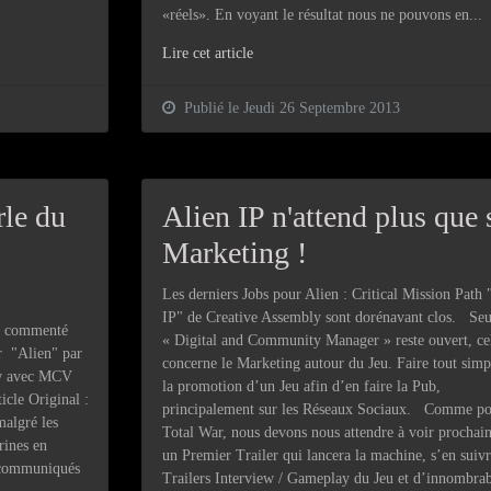
«réels». En voyant le résultat nous ne pouvons en...
Lire cet article
Publié le Jeudi 26 Septembre 2013
le du
Alien IP n'attend plus que
Marketing !
Les derniers Jobs pour Alien : Critical Mission Path 
IP" de Creative Assembly sont dorénavant clos. Seu
 a commenté
« Digital and Community Manager » reste ouvert, cel
ir "Alien" par
concerne le Marketing autour du Jeu. Faire tout sim
ew avec MCV
la promotion d’un Jeu afin d’en faire la Pub,
icle Original :
principalement sur les Réseaux Sociaux. Comme po
algré les
Total War, nous devons nous attendre à voir prochai
rines en
un Premier Trailer qui lancera la machine, s’en suivr
s communiqués
Trailers Interview / Gameplay du Jeu et d’innombrab