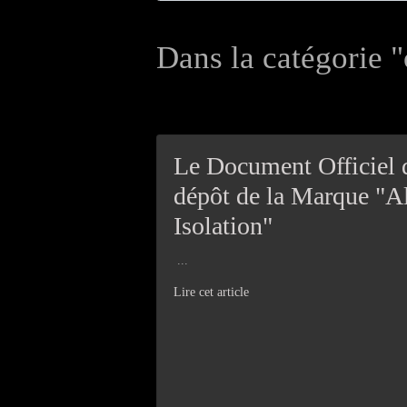
Dans la catégorie "
Le Document Officiel 
dépôt de la Marque "Al
Isolation"
...
Lire cet article