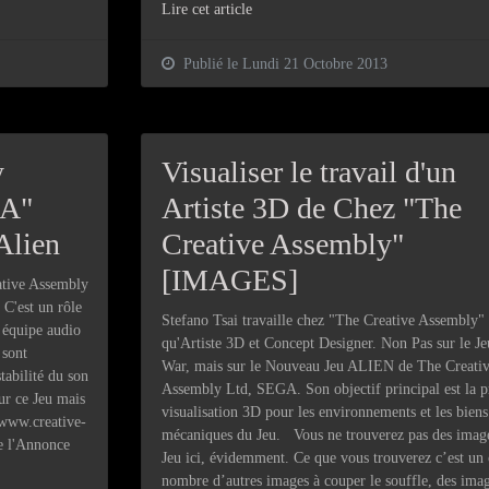
Lire cet article
Publié le Lundi 21 Octobre 2013
y
Visualiser le travail d'un
QA"
Artiste 3D de Chez "The
Alien
Creative Assembly"
[IMAGES]
ative Assembly
 C'est un rôle
Stefano Tsai travaille chez "The Creative Assembly" 
s équipe audio
qu'Artiste 3D et Concept Designer. Non Pas sur le Je
 sont
War, mais sur le Nouveau Jeu ALIEN de The Creati
stabilité du son
Assembly Ltd, SEGA. Son objectif principal est la p
ur ce Jeu mais
visualisation 3D pour les environnements et les biens
//www.creative-
mécaniques du Jeu. Vous ne trouverez pas des imag
e l'Annonce
Jeu ici, évidemment. Ce que vous trouverez c’est un 
nombre d’autres images à couper le souffle, des ima