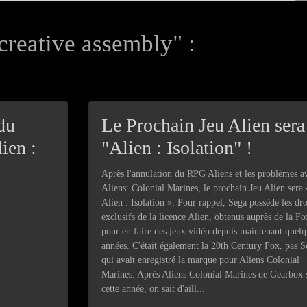
creative assembly" :
du
Le Prochain Jeu Alien sera
ien :
"Alien : Isolation" !
Après l'annulation du RPG Aliens et les problèmes a
Aliens: Colonial Marines, le prochain Jeu Alien sera 
Alien : Isolation ». Pour rappel, Sega possède les dro
exclusifs de la licence Alien, obtenus auprès de la Fo
pour en faire des jeux vidéo depuis maintenant quelq
années. C'était également la 20th Century Fox, pas S
qui avait enregistré la marque pour Aliens Colonial
Marines. Après Aliens Colonial Marines de Gearbox s
cette année, on sait d'aill...