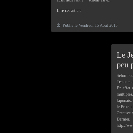
aussi décevant ? "Aliens est e...
Lire cet article
Publié le Vendredi 16 Aout 2013
Le Je
peu 
Selon nos
Testeurs 
En effet 
multiples
Japonaise
le Procha
Creative 
Dernier. 
http://ww