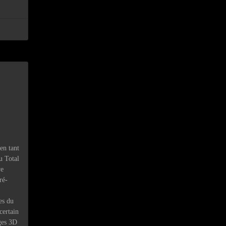
en tant
u Total
ve
ré-
es du
certain
ges 3D