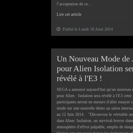
l’acceptation de ce...
Lire cet article
Publié le Lundi 18 Aout 2014
Un Nouveau Mode de 
pour Alien Isolation se
révélé à l'E3 !
SEGA a annoncé aujourd'hui qu'un nouveau 
pour Alien : Isolation sera révélé à l'E3 cette
participants seront en mesure d'aller essayer
mode sur une nouvelle démo au salon interna
au 12 Juin 2014. "Découvrez le véritable sen
dans Alien: Isolation, un survival-horror dan
atmosphère d'effroi palpable, emplie de dang