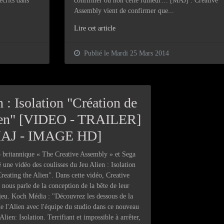
écrits dans
confirmer ou non cette rumeur… [MAJ] : Creative
Assembly vient de confirmer que...
Lire cet article
Publié le Mardi 25 Mars 2014
 : Isolation "Création de
ien" [VIDEO - TRAILER]
MAJ - IMAGE HD]
 britannique « The Creative Assembly » et Sega
é une vidéo des coulisses du Jeu Alien : Isolation
"Creating the Alien". Dans cette vidéo, Creative
nous parle de la conception de la bête de leur
jeu. Koch Média : "Découvrez les dessous de la
de l'Alien avec l'équipe du studio dans ce nouveau
 Alien: Isolation. Terrifiant et impossible à arrêter,