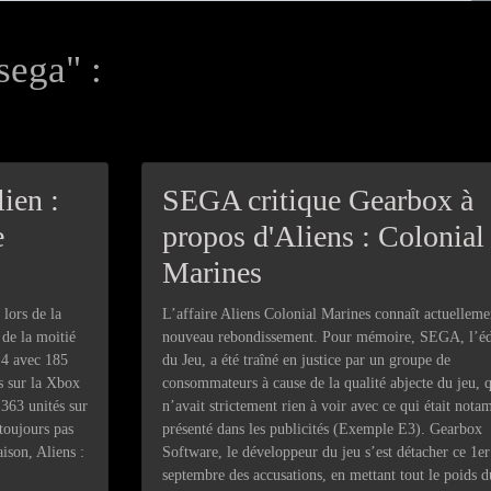
sega" :
ien :
SEGA critique Gearbox à
e
propos d'Aliens : Colonial
Marines
 lors de la
L’affaire Aliens Colonial Marines connaît actuelleme
de la moitié
nouveau rebondissement. Pour mémoire, SEGA, l’éd
n 4 avec 185
du Jeu, a été traîné en justice par un groupe de
s sur la Xbox
consommateurs à cause de la qualité abjecte du jeu, 
 363 unités sur
n’avait strictement rien à voir avec ce qui était not
toujours pas
présenté dans les publicités (Exemple E3). Gearbox
son, Aliens :
Software, le développeur du jeu s’est détacher ce 1er
septembre des accusations, en mettant tout le poids d