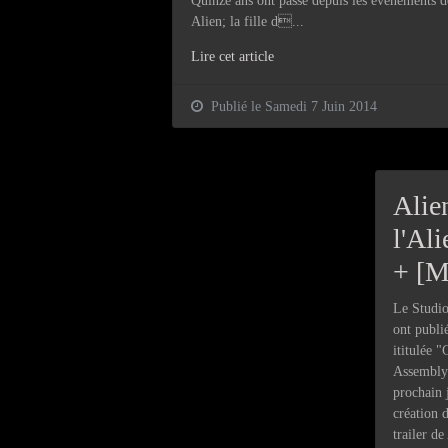
Quinze ans ont passé depuis les événements d
Alien; la fille d...
Lire cet article
Publié le Samedi 7 Juin 2014
Alien
l'Al
+ [
Le Studio
ont publi
ititulée 
Assembly 
prochain 
création 
trailer de