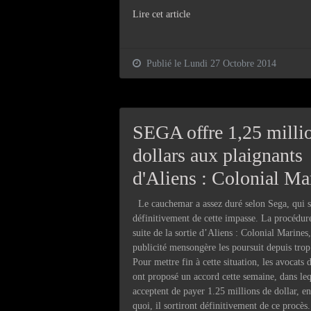
Lire cet article
Publié le Lundi 27 Octobre 2014
SEGA offre 1,25 milli
dollars aux plaignants
d'Aliens : Colonial Ma
Le cauchemar a assez duré selon Sega, qui so
définitivement de cette impasse. La procédure
suite de la sortie d’Aliens : Colonial Marines
publicité mensongère les poursuit depuis tro
Pour mettre fin à cette situation, les avocats d
ont proposé un accord cette semaine, dans leq
acceptent de payer 1.25 millions de dollar, e
quoi, il sortiront définitivement de ce procès