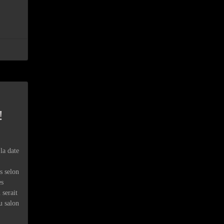
!
la date
s selon
es
 serait
u salon