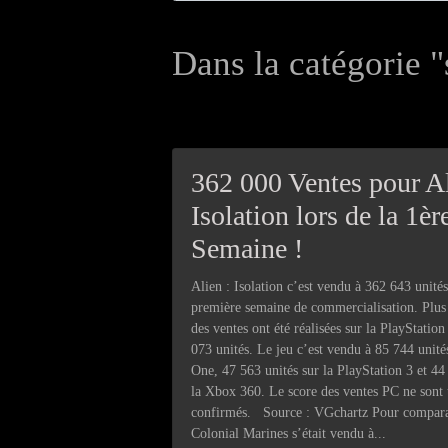
Dans la catégorie "
362 000 Ventes pour Al
Isolation lors de la 1èr
Semaine !
Alien : Isolation c’est vendu à 362 643 unités
première semaine de commercialisation. Plus 
des ventes ont été réalisées sur la PlayStatio
073 unités. Le jeu c’est vendu à 85 744 unité
One, 47 563 unités sur la PlayStation 3 et 44
la Xbox 360. Le score des ventes PC ne sont 
confirmés. Source : VGchartz Pour comparai
Colonial Marines s’était vendu à...